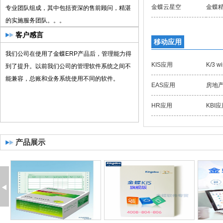
金蝶云星空
金蝶
专业团队组成，其中包括资深的售前顾问，精湛
的实施服务团队。。。
我们公司在使用了金蝶ERP产品后，管理能力得
客户感言
移动应用
到了提升。以前我们公司的管理软件系统之间不
能兼容，总账和业务系统使用不同的软件。
KIS应用
K/3 
EAS应用
房地
“金蝶系统在我公司不到一个月的时间内实施完
HR应用
KBI
成，金蝶软件的用户界面友好及系统的灵活性，
使我们的工作获益菲浅，员工既提高了独立工作
的能力又通过资源的完全共享加强了合作性，使
我们公司管理大大迈进了一步。”
产品展示
使用了金蝶K/3标准成本管理系统以来,我们集团
完全实现了对成本及费用的预测、控制和反馈，
通过对同类产品的成本对比，很容易就分析出成
本差异进而对成本进行更细致的分析和控制